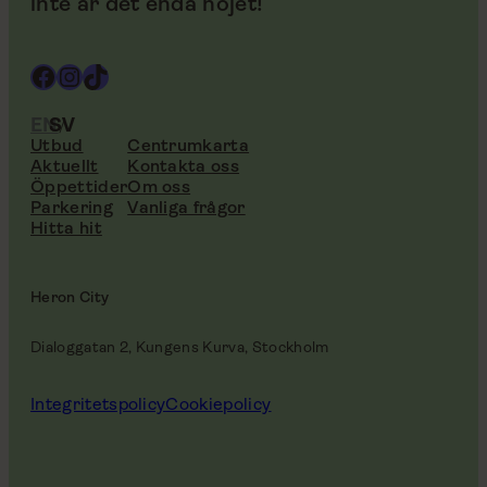
inte är det enda nöjet!
Facebook
Instagram
TikTok
EN
SV
Utbud
Centrumkarta
Aktuellt
Kontakta oss
Öppettider
Om oss
Parkering
Vanliga frågor
Hitta hit
Heron City
Dialoggatan 2, Kungens Kurva, Stockholm
Integritetspolicy
Cookiepolicy