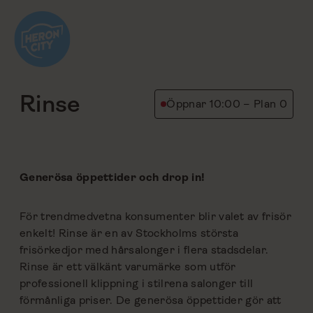
Hoppa
till
innehåll
tillbaka
Rinse
Öppnar 10:00 – Plan 0
Generösa öppettider och drop in!
För trendmedvetna konsumenter blir valet av frisör
enkelt! Rinse är en av Stockholms största
frisörkedjor med hårsalonger i flera stadsdelar.
Rinse är ett välkänt varumärke som utför
professionell klippning i stilrena salonger till
förmånliga priser. De generösa öppettider gör att