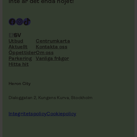
inte är det enda nöjet!
Facebook
Instagram
TikTok
EN
SV
Utbud
Centrumkarta
Aktuellt
Kontakta oss
Öppettider
Om oss
Parkering
Vanliga frågor
Hitta hit
Heron City
Dialoggatan 2, Kungens Kurva, Stockholm
Integritetspolicy
Cookiepolicy