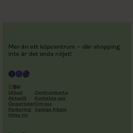
Mer än ett köpcentrum – där shopping
inte är det enda nöjet!
Facebook
Instagram
TikTok
EN
SV
Utbud
Centrumkarta
Aktuellt
Kontakta oss
Öppettider
Om oss
Parkering
Vanliga frågor
Hitta hit