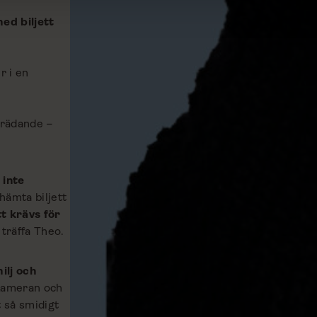
ed biljett
r i en
rädande –
 inte
hämta biljett
tt krävs för
 träffa Theo.
ilj och
kameran och
 så smidigt