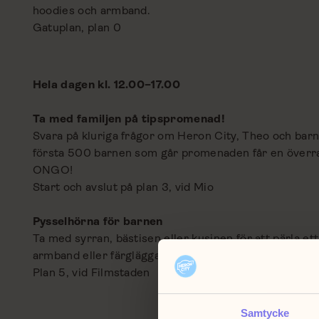
hoodies och armband.
Gatuplan, plan 0
Hela dagen kl. 12.00–17.00
Ta med familjen på tipspromenad!
Svara på kluriga frågor om Heron City, Theo och bar
första 500 barnen som går promenaden får en överra
ONGO!
Start och avslut på plan 3, vid Mio
Pysselhörna för barnen
Ta med syrran, bästisen eller kusinen för att pärla ett
armband eller färglägga mysiga höstmotiv.
Plan 5, vid Filmstaden
Samtycke