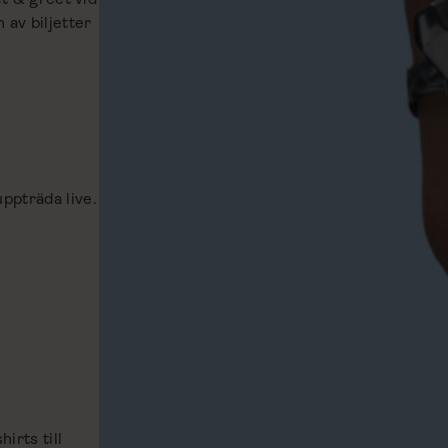
 av biljetter
ppträda live.
irts till