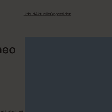
Utbud
Aktuellt
Öppettider
heo
 att bjuda på