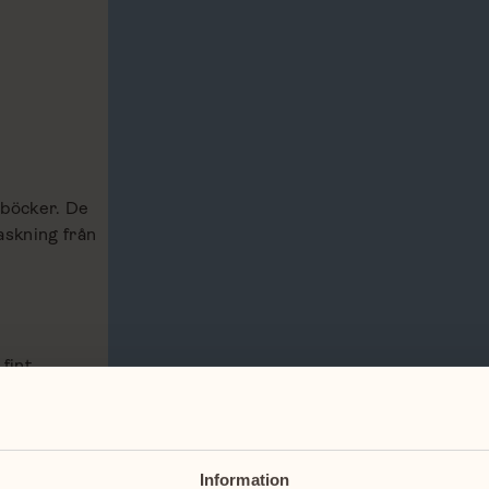
nböcker. De
skning från
 fint
Information