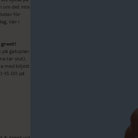
m om det inte
iteter för
ag, här i
 greet!
t på gatuplan
na tar slut),
lla med biljett
00-15.00 på
et & greet vid