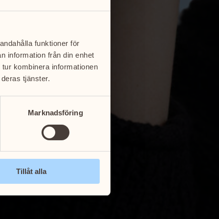
andahålla funktioner för
n information från din enhet
 tur kombinera informationen
deras tjänster.
Marknadsföring
Tillåt alla