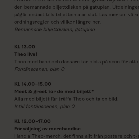
den bemannade biljettdisken på gatuplan. Utdelningen
pågår endast tills biljetterna är slut. Läs mer om våra
ordningsregler och villkor längre ner.
Bemannade biljettdisken, gatuplan
Kl. 13.00
Theo live!
Theo med band och dansare tar plats på scen för att u
Fontänscenen, plan 0
Kl. 14.00–15.00
Meet & greet för de med biljett*
Alla med biljett får träffa Theo och ta en bild.
Intill fontänscenen, plan 0
Kl. 12.00–17.00
Försäljning av merchandise
Handla Theo-merch, det finns allt från posters och t-sh