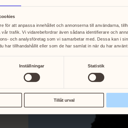
änscenen! Var
cookies
tt delta i
e för att anpassa innehållet och annonserna till användarna, tillh
vår trafik. Vi vidarebefordrar även sådana identifierare och anna
nnons- och analysföretag som vi samarbetar med. Dessa kan i sin
har tillhandahållit eller som de har samlat in när du har använt 
Inställningar
Statistik
 vägen till
biljett.
Tillåt urval
r vid den