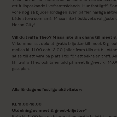
ett fullsprakande liveframträdande. Hur festligt!? So
vore nog så bjuder lördagen även på fler härliga aktiv
både stora som små. Missa inte höstlovets roligaste d
Heron City!
Vill du träffa Theo? Missa inte din chans till meet &
Vi kommer att dela ut gratis biljetter till meet & gree
mellan kl. 11.00 och 13.00 (eller fram tills att biljetter
så se till att vara på plats i tid för att säkra en träff. A
får träffa Theo och ta en bild på meet & greet kl. 14.
gatuplan.
Alla lördagens festliga aktiviteter:
Kl. 11.00-13.00
Utdelning av meet & greet-biljetter
*
Från kl. 11.00 kan du hämta ut en gratis biljett till me