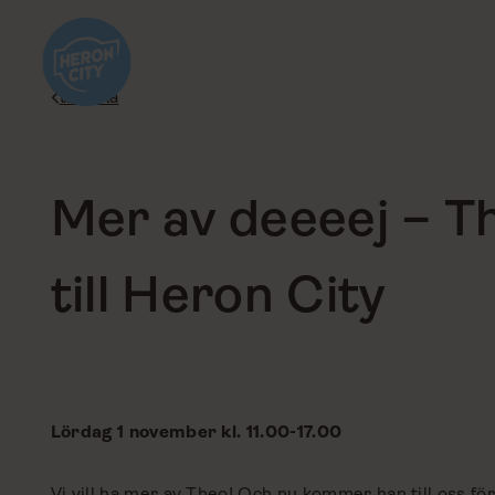
Hoppa
till
innehåll
tillbaka
Mer av deeeej – T
till Heron City
Lördag 1 november kl. 11.00-17.00
Vi vill ha mer av Theo! Och nu kommer han till oss för