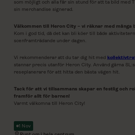
som möjligt och alla får sin stund för att ta bild med 
sin merchandise signerad.
Välkommen till Heron City – vi räknar med många 
Kom i god tid, då det kan bli köer till både aktivitete
scenframträdande under dagen.
Vi rekommenderar att du tar dig hit med
kollektivtra
stannar precis utanför Heron City. Använd gärna SL:
reseplanerare för att hitta den bästa vägen hit.
Tack för att vi tillsammans skapar en festlig och ro
framför allt för barnen!
Varmt välkomna till Heron City!
1 Nov
Runt om i hela centrum