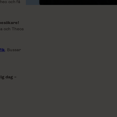
Theo och få
besökare!
rna och Theos
fik
. Bussar
s
lig dag –