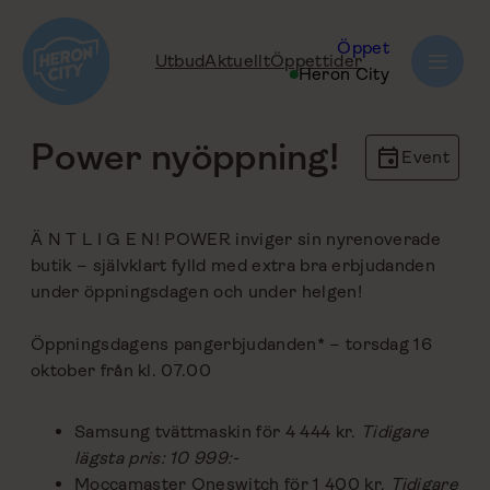
Hoppa
till
Öppet
Utbud
Aktuellt
Öppettider
innehåll
tillbaka
Heron City
Power nyöppning!
Event
Ä N T L I G E N! POWER inviger sin nyrenoverade
butik – självklart fylld med extra bra erbjudanden
under öppningsdagen och under helgen!
Öppningsdagens pangerbjudanden* – torsdag 16
oktober från kl. 07.00
Samsung tvättmaskin för 4 444 kr.
Tidigare
lägsta pris: 10 999:-
Moccamaster Oneswitch för 1 400 kr.
Tidigare